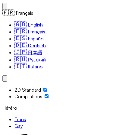
🇫🇷
Français
🇬🇧
English
🇫🇷
Français
🇪🇸
Español
🇩🇪
Deutsch
🇯🇵
日本語
🇷🇺
Русский
🇮🇹
Italiano
2D Standard
Compilations
Hétéro
Trans
Gay