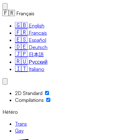
🇫🇷
Français
🇬🇧
English
🇫🇷
Français
🇪🇸
Español
🇩🇪
Deutsch
🇯🇵
日本語
🇷🇺
Русский
🇮🇹
Italiano
2D Standard
Compilations
Hétéro
Trans
Gay