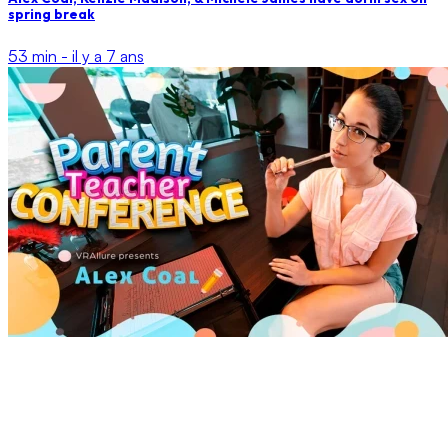
spring break
53 min -
il y a 7 ans