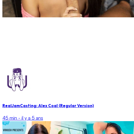
RealJamCasting: Alex Coal (Regular Version)
45 min -
il y a 5 ans