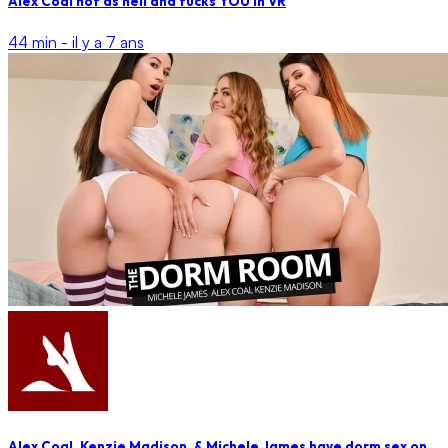
Alex Coal hot as hell and fucks YOU in VR
44 min -
il y a 7 ans
Alex Coal, Kenzie Madison, & Michele James have dorm sex on