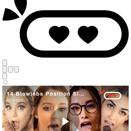
14 Blowjobs Position Sitting
by Manny_S