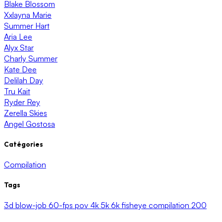
Blake Blossom
Xxlayna Marie
Summer Hart
Aria Lee
Alyx Star
Charly Summer
Kate Dee
Delilah Day
Tru Kait
Ryder Rey
Zerella Skies
Angel Gostosa
Catégories
Compilation
Tags
3d
blow-job
60-fps
pov
4k
5k
6k
fisheye
compilation
200