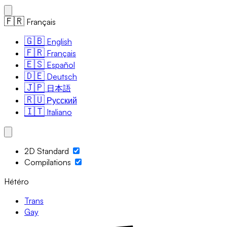
🇫🇷
Français
🇬🇧
English
🇫🇷
Français
🇪🇸
Español
🇩🇪
Deutsch
🇯🇵
日本語
🇷🇺
Русский
🇮🇹
Italiano
2D Standard
Compilations
Hétéro
Trans
Gay