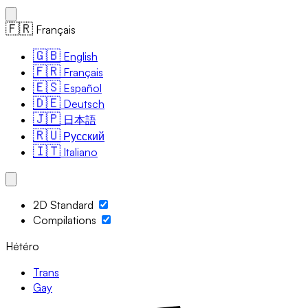
🇫🇷
Français
🇬🇧
English
🇫🇷
Français
🇪🇸
Español
🇩🇪
Deutsch
🇯🇵
日本語
🇷🇺
Русский
🇮🇹
Italiano
2D Standard
Compilations
Hétéro
Trans
Gay