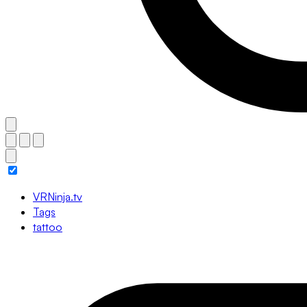
VRNinja.tv
Tags
tattoo